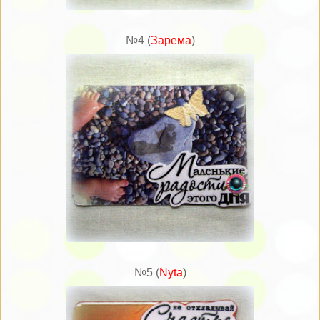
№4 (
Зарема
)
№5 (
Nyta
)