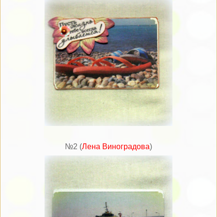
№2 (
Лена Виноградова
)