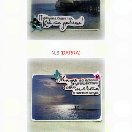
№3 (
DARRA
)