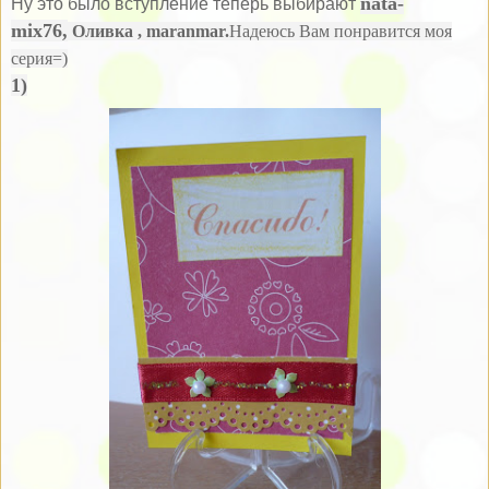
nata-
Ну это было вступление теперь выбирают
mix76,
Оливка
,
maranmar.
Надеюсь Вам понравится моя
серия=)
1)