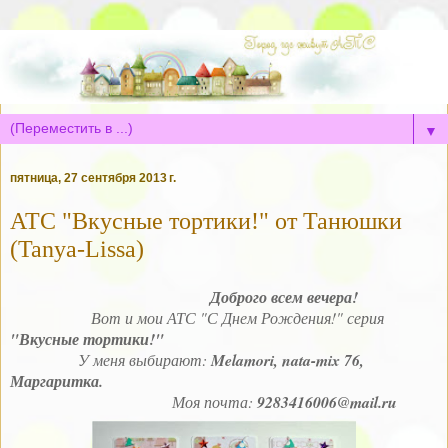
▼
пятница, 27 сентября 2013 г.
АТС "Вкусные тортики!" от Танюшки
(Tanya-Lissa)
Доброго всем вечера!
Вот и мои АТС "С Днем Рождения!" серия
"Вкусные тортики!"
У меня выбирают:
Melamori, nata-mix 76,
Маргаритка.
Моя почта:
9283416006@mail.ru